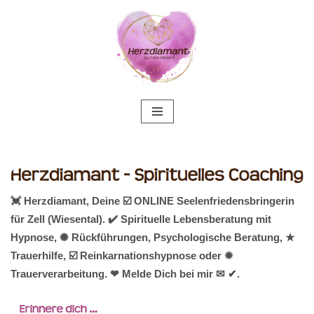
Zum
Inhalt
springen
💓️ Herzdiamant, Deine ☑️ ONLINE Seelenfriedensbringerin
für Zell (Wiesental). ✔️ Spirituelle Lebensberatung mit
Hypnose, ✺ Rückführungen, Psychologische Beratung, ★
Trauerhilfe, ☑️ Reinkarnationshypnose oder ✹
Trauerverarbeitung. ❤ Melde Dich bei mir ✉ ✔.