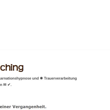
nkarnationshypnose und ✹ Trauerverarbeitung
rn ✉ ✔.