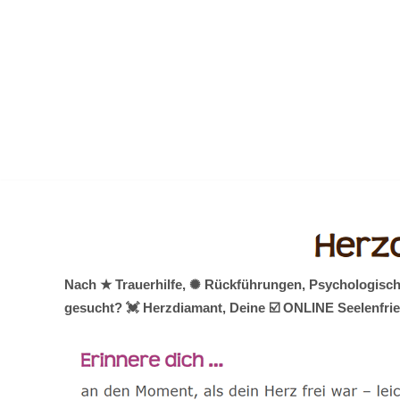
Zum
Inhalt
springen
Nach ★ Trauerhilfe, ✺ Rückführungen, Psychologisch
gesucht? 💓️ Herzdiamant, Deine ☑️ ONLINE Seelenfrie