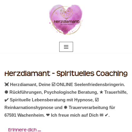
Zum
Inhalt
springen
💓️ Herzdiamant, Deine ☑️ ONLINE Seelenfriedensbringerin.
✺ Rückführungen, Psychologische Beratung, ★ Trauerhilfe,
✔️ Spirituelle Lebensberatung mit Hypnose, ☑️
Reinkarnationshypnose und ✹ Trauerverarbeitung für
67591 Wachenheim. ❤ Ich freue mich auf Dich ✉ ✔.