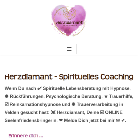
Zum
Inhalt
springen
Wenn Du nach ✔️ Spirituelle Lebensberatung mit Hypnose,
✺ Rückführungen, Psychologische Beratung, ★ Trauerhilfe,
☑️ Reinkarnationshypnose und ✹ Trauerverarbeitung in
Velden gesucht hast: 💓️ Herzdiamant, Deine ☑️ ONLINE
Seelenfriedensbringerin. ❤ Melde Dich jetzt bei mir ✉ ✔.