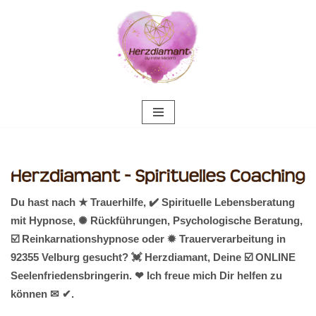
Zum
Inhalt
springen
Du hast nach ★ Trauerhilfe, ✔️ Spirituelle Lebensberatung
mit Hypnose, ✺ Rückführungen, Psychologische Beratung,
☑️ Reinkarnationshypnose oder ✹ Trauerverarbeitung in
92355 Velburg gesucht? 💓️ Herzdiamant, Deine ☑️ ONLINE
Seelenfriedensbringerin. ❤ Ich freue mich Dir helfen zu
können ✉ ✔.