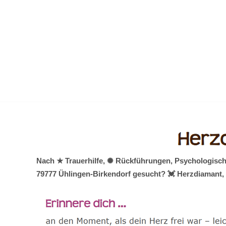
Zum
Inhalt
springen
Nach ★ Trauerhilfe, ✺ Rückführungen, Psychologische
79777 Ühlingen-Birkendorf gesucht? 💓️ Herzdiamant, 