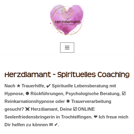
Zum
Inhalt
springen
Nach ★ Trauerhilfe, ✔️ Spirituelle Lebensberatung mit
Hypnose, ✺ Rückführungen, Psychologische Beratung, ☑️
Reinkarnationshypnose oder ✹ Trauerverarbeitung
gesucht? 💓️ Herzdiamant, Deine ☑️ ONLINE
Seelenfriedensbringerin in Trochtelfingen. ❤ Ich freue mich
Dir helfen zu können ✉ ✔.