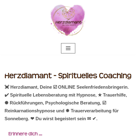
Zum
Inhalt
springen
💓️ Herzdiamant, Deine ☑️ ONLINE Seelenfriedensbringerin.
✔️ Spirituelle Lebensberatung mit Hypnose, ★ Trauerhilfe,
✺ Rückführungen, Psychologische Beratung, ☑️
Reinkarnationshypnose und ✹ Trauerverarbeitung für
Sonneberg. ❤ Du wirst begeistert sein ✉ ✔.