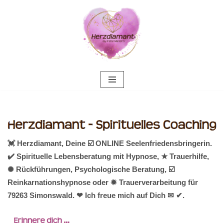
Zum
Inhalt
springen
💓️ Herzdiamant, Deine ☑️ ONLINE Seelenfriedensbringerin.
✔️ Spirituelle Lebensberatung mit Hypnose, ★ Trauerhilfe,
✺ Rückführungen, Psychologische Beratung, ☑️
Reinkarnationshypnose oder ✹ Trauerverarbeitung für
79263 Simonswald. ❤ Ich freue mich auf Dich ✉ ✔.