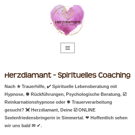
Zum
Inhalt
springen
Nach ★ Trauerhilfe, ✔️ Spirituelle Lebensberatung mit
Hypnose, ✺ Rückführungen, Psychologische Beratung, ☑️
Reinkarnationshypnose oder ✹ Trauerverarbeitung
gesucht? 💓️ Herzdiamant, Deine ☑️ ONLINE
Seelenfriedensbringerin in Simmertal. ❤ Hoffentlich sehen
wir uns bald ✉ ✔.