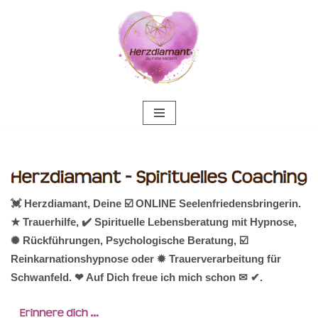
Zum
Inhalt
springen
💓️ Herzdiamant, Deine ☑️ ONLINE Seelenfriedensbringerin.
★ Trauerhilfe, ✔️ Spirituelle Lebensberatung mit Hypnose,
✺ Rückführungen, Psychologische Beratung, ☑️
Reinkarnationshypnose oder ✹ Trauerverarbeitung für
Schwanfeld. ❤ Auf Dich freue ich mich schon ✉ ✔.