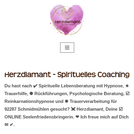
Zum
Inhalt
springen
Du hast nach ✔️ Spirituelle Lebensberatung mit Hypnose, ★
Trauerhilfe, ✺ Rückführungen, Psychologische Beratung, ☑️
Reinkarnationshypnose und ✹ Trauerverarbeitung für
92287 Schmidmühlen gesucht? 💓️ Herzdiamant, Deine ☑️
ONLINE Seelenfriedensbringerin. ❤ Ich freue mich auf Dich
✉ ✔.