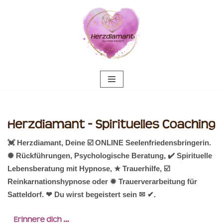
Zum
Inhalt
springen
💓️ Herzdiamant, Deine ☑️ ONLINE Seelenfriedensbringerin.
✺ Rückführungen, Psychologische Beratung, ✔️ Spirituelle
Lebensberatung mit Hypnose, ★ Trauerhilfe, ☑️
Reinkarnationshypnose oder ✹ Trauerverarbeitung für
Satteldorf. ❤ Du wirst begeistert sein ✉ ✔.