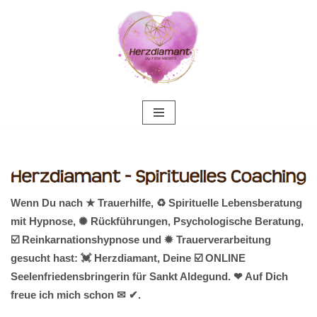
Zum
Inhalt
springen
Wenn Du nach ★ Trauerhilfe, ♻ Spirituelle Lebensberatung
mit Hypnose, ✺ Rückführungen, Psychologische Beratung,
☑️ Reinkarnationshypnose und ✹ Trauerverarbeitung
gesucht hast: 💓️ Herzdiamant, Deine ☑️ ONLINE
Seelenfriedensbringerin für Sankt Aldegund. ❤ Auf Dich
freue ich mich schon ✉ ✔.