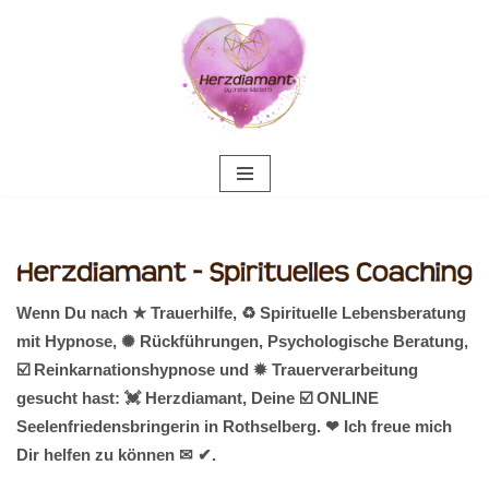
Zum
Inhalt
springen
Wenn Du nach ★ Trauerhilfe, ♻ Spirituelle Lebensberatung
mit Hypnose, ✺ Rückführungen, Psychologische Beratung,
☑️ Reinkarnationshypnose und ✹ Trauerverarbeitung
gesucht hast: 💓️ Herzdiamant, Deine ☑️ ONLINE
Seelenfriedensbringerin in Rothselberg. ❤ Ich freue mich
Dir helfen zu können ✉ ✔.