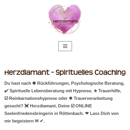
Zum
Inhalt
springen
Du hast nach ✺ Rückführungen, Psychologische Beratung,
✔️ Spirituelle Lebensberatung mit Hypnose, ★ Trauerhilfe,
☑️ Reinkarnationshypnose oder ✹ Trauerverarbeitung
gesucht? 💓️ Herzdiamant, Deine ☑️ ONLINE
Seelenfriedensbringerin in Röttenbach. ❤ Lass Dich von
mir begeistern ✉ ✔.