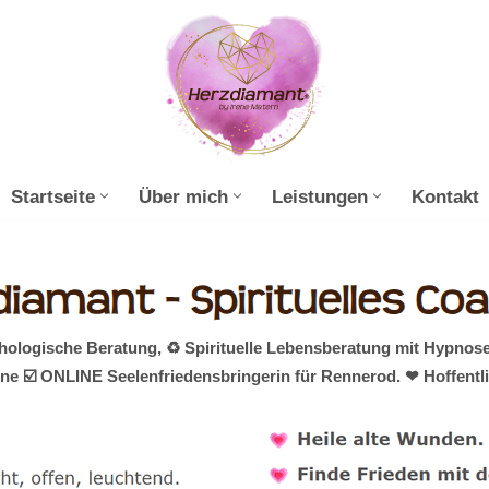
Startseite
Über mich
Leistungen
Kontakt
ologische Beratung, ♻ Spirituelle Lebensberatung mit Hypnose
ine ☑️ ONLINE Seelenfriedensbringerin für Rennerod. ❤ Hoffentl