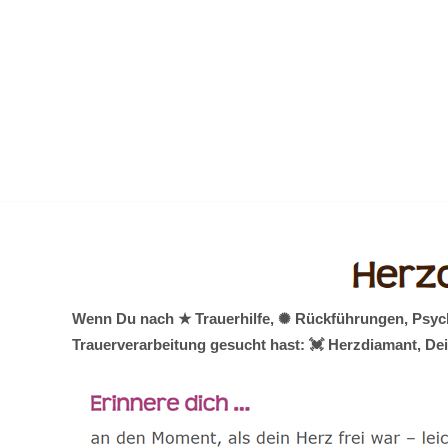
Zum
Inhalt
springen
Wenn Du nach ★ Trauerhilfe, ✺ Rückführungen, Psych
Trauerverarbeitung gesucht hast: 💓️ Herzdiamant, De