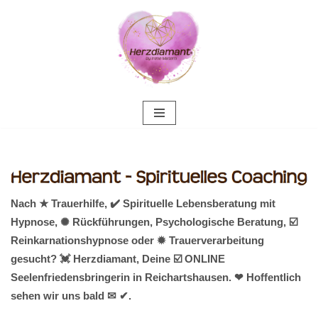
Zum
Inhalt
springen
Nach ★ Trauerhilfe, ✔️ Spirituelle Lebensberatung mit
Hypnose, ✺ Rückführungen, Psychologische Beratung, ☑️
Reinkarnationshypnose oder ✹ Trauerverarbeitung
gesucht? 💓️ Herzdiamant, Deine ☑️ ONLINE
Seelenfriedensbringerin in Reichartshausen. ❤ Hoffentlich
sehen wir uns bald ✉ ✔.