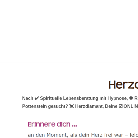
Zum
Inhalt
springen
Nach ✔️ Spirituelle Lebensberatung mit Hypnose, ✺ R
Pottenstein gesucht? 💓️ Herzdiamant, Deine ☑️ ONLIN