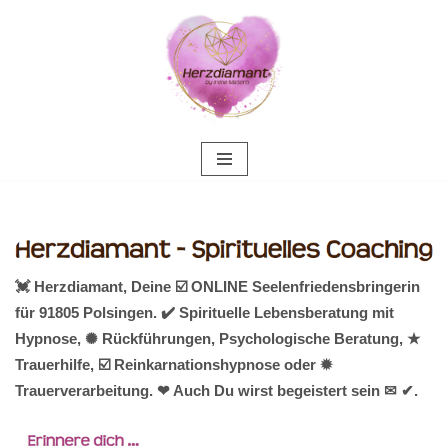
Zum
Inhalt
springen
💓️ Herzdiamant, Deine ☑️ ONLINE Seelenfriedensbringerin
für 91805 Polsingen. ✔️ Spirituelle Lebensberatung mit
Hypnose, ✺ Rückführungen, Psychologische Beratung, ★
Trauerhilfe, ☑️ Reinkarnationshypnose oder ✹
Trauerverarbeitung. ❤ Auch Du wirst begeistert sein ✉ ✔.