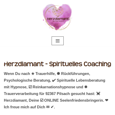
Zum
Inhalt
springen
Wenn Du nach ★ Trauerhilfe, ✺ Rückführungen,
Psychologische Beratung, ✔️ Spirituelle Lebensberatung
mit Hypnose, ☑️ Reinkarnationshypnose und ✹
Trauerverarbeitung für 92367 Pilsach gesucht hast: 💓️
Herzdiamant, Deine ☑️ ONLINE Seelenfriedensbringerin. ❤
Ich freue mich auf Dich ✉ ✔.