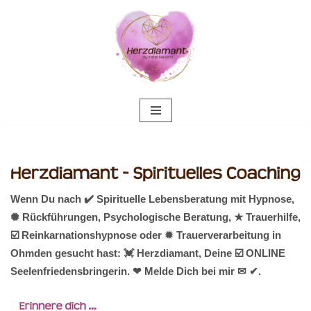
Zum
Inhalt
springen
Wenn Du nach ✔️ Spirituelle Lebensberatung mit Hypnose,
✺ Rückführungen, Psychologische Beratung, ★ Trauerhilfe,
☑️ Reinkarnationshypnose oder ✹ Trauerverarbeitung in
Ohmden gesucht hast: 💓️ Herzdiamant, Deine ☑️ ONLINE
Seelenfriedensbringerin. ❤ Melde Dich bei mir ✉ ✔.