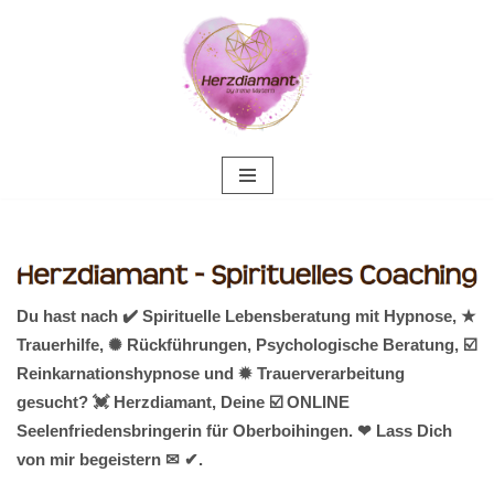
Zum
Inhalt
springen
Du hast nach ✔️ Spirituelle Lebensberatung mit Hypnose, ★
Trauerhilfe, ✺ Rückführungen, Psychologische Beratung, ☑️
Reinkarnationshypnose und ✹ Trauerverarbeitung
gesucht? 💓️ Herzdiamant, Deine ☑️ ONLINE
Seelenfriedensbringerin für Oberboihingen. ❤ Lass Dich
von mir begeistern ✉ ✔.