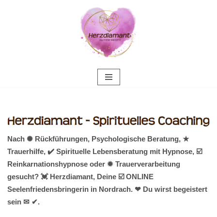
Zum
Inhalt
springen
Nach ✺ Rückführungen, Psychologische Beratung, ★
Trauerhilfe, ✔️ Spirituelle Lebensberatung mit Hypnose, ☑️
Reinkarnationshypnose oder ✹ Trauerverarbeitung
gesucht? 💓️ Herzdiamant, Deine ☑️ ONLINE
Seelenfriedensbringerin in Nordrach. ❤ Du wirst begeistert
sein ✉ ✔.