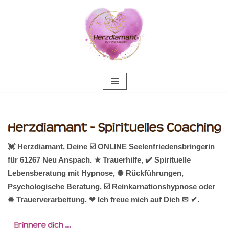
Zum
Inhalt
springen
💓️ Herzdiamant, Deine ☑️ ONLINE Seelenfriedensbringerin
für 61267 Neu Anspach. ★ Trauerhilfe, ✔️ Spirituelle
Lebensberatung mit Hypnose, ✺ Rückführungen,
Psychologische Beratung, ☑️ Reinkarnationshypnose oder
✹ Trauerverarbeitung. ❤ Ich freue mich auf Dich ✉ ✔.