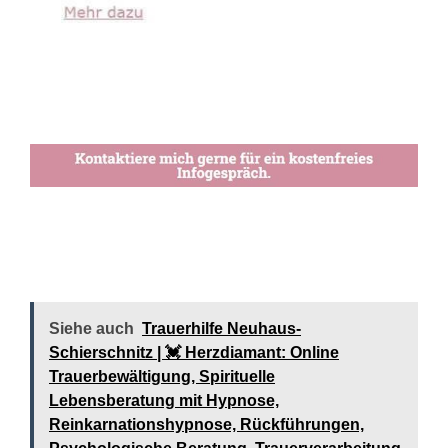
Siehe auch
Trauerhilfe Neuhaus-
Schierschnitz | 💓️️ Herzdiamant: Online
Trauerbewältigung, Spirituelle
Lebensberatung mit Hypnose,
Reinkarnationshypnose, Rückführungen,