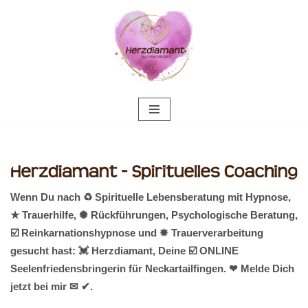
Zum
Inhalt
springen
Wenn Du nach ♻ Spirituelle Lebensberatung mit Hypnose,
★ Trauerhilfe, ✺ Rückführungen, Psychologische Beratung,
☑️ Reinkarnationshypnose und ✹ Trauerverarbeitung
gesucht hast: 💓️ Herzdiamant, Deine ☑️ ONLINE
Seelenfriedensbringerin für Neckartailfingen. ❤ Melde Dich
jetzt bei mir ✉ ✔.