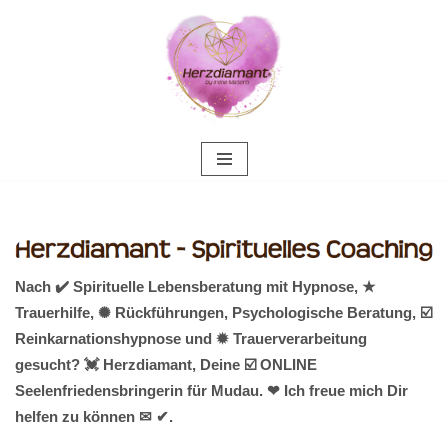
Zum
Inhalt
springen
Nach ✔️ Spirituelle Lebensberatung mit Hypnose, ★
Trauerhilfe, ✺ Rückführungen, Psychologische Beratung, ☑️
Reinkarnationshypnose und ✹ Trauerverarbeitung
gesucht? 💓️ Herzdiamant, Deine ☑️ ONLINE
Seelenfriedensbringerin für Mudau. ❤ Ich freue mich Dir
helfen zu können ✉ ✔.