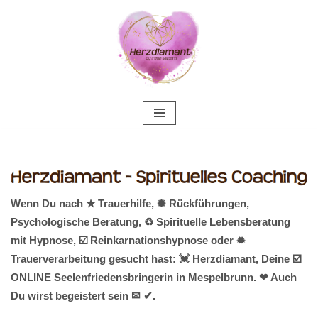
Zum
Inhalt
springen
Wenn Du nach ★ Trauerhilfe, ✺ Rückführungen,
Psychologische Beratung, ♻ Spirituelle Lebensberatung
mit Hypnose, ☑️ Reinkarnationshypnose oder ✹
Trauerverarbeitung gesucht hast: 💓️ Herzdiamant, Deine ☑️
ONLINE Seelenfriedensbringerin in Mespelbrunn. ❤ Auch
Du wirst begeistert sein ✉ ✔.