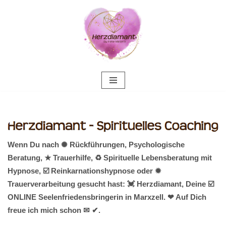
Zum
Inhalt
springen
Wenn Du nach ✺ Rückführungen, Psychologische
Beratung, ★ Trauerhilfe, ♻ Spirituelle Lebensberatung mit
Hypnose, ☑️ Reinkarnationshypnose oder ✹
Trauerverarbeitung gesucht hast: 💓️ Herzdiamant, Deine ☑️
ONLINE Seelenfriedensbringerin in Marxzell. ❤ Auf Dich
freue ich mich schon ✉ ✔.