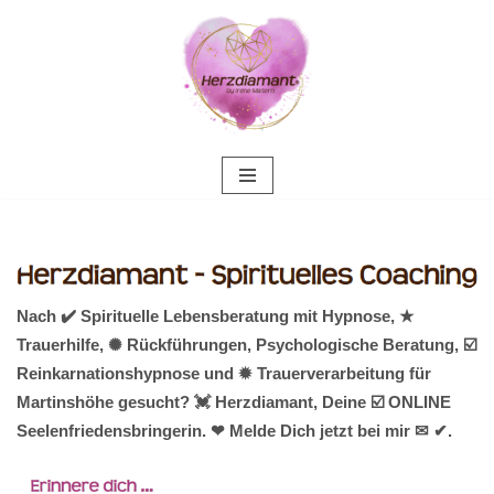
Zum
Inhalt
springen
Nach ✔️ Spirituelle Lebensberatung mit Hypnose, ★
Trauerhilfe, ✺ Rückführungen, Psychologische Beratung, ☑️
Reinkarnationshypnose und ✹ Trauerverarbeitung für
Martinshöhe gesucht? 💓️ Herzdiamant, Deine ☑️ ONLINE
Seelenfriedensbringerin. ❤ Melde Dich jetzt bei mir ✉ ✔.