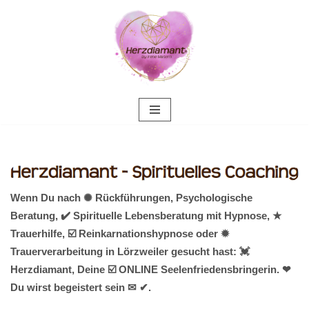
Zum
Inhalt
springen
Wenn Du nach ✺ Rückführungen, Psychologische
Beratung, ✔️ Spirituelle Lebensberatung mit Hypnose, ★
Trauerhilfe, ☑️ Reinkarnationshypnose oder ✹
Trauerverarbeitung in Lörzweiler gesucht hast: 💓️
Herzdiamant, Deine ☑️ ONLINE Seelenfriedensbringerin. ❤
Du wirst begeistert sein ✉ ✔.