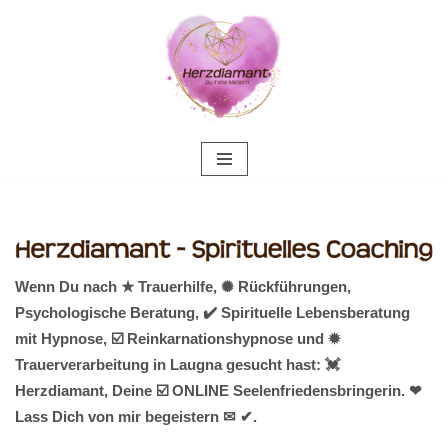
Zum
Inhalt
springen
Wenn Du nach ★ Trauerhilfe, ✺ Rückführungen,
Psychologische Beratung, ✔️ Spirituelle Lebensberatung
mit Hypnose, ☑️ Reinkarnationshypnose und ✹
Trauerverarbeitung in Laugna gesucht hast: 💓️
Herzdiamant, Deine ☑️ ONLINE Seelenfriedensbringerin. ❤
Lass Dich von mir begeistern ✉ ✔.