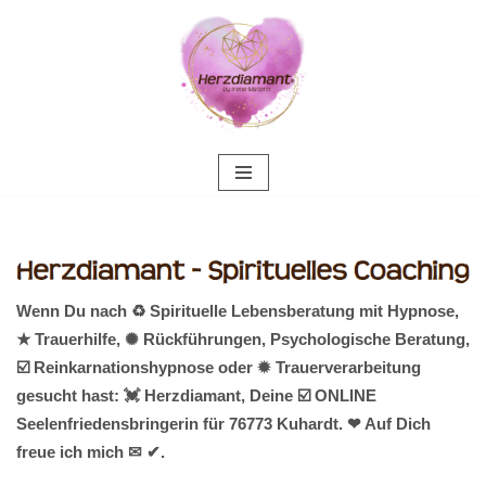
Zum
Inhalt
springen
Wenn Du nach ♻ Spirituelle Lebensberatung mit Hypnose,
★ Trauerhilfe, ✺ Rückführungen, Psychologische Beratung,
☑️ Reinkarnationshypnose oder ✹ Trauerverarbeitung
gesucht hast: 💓️ Herzdiamant, Deine ☑️ ONLINE
Seelenfriedensbringerin für 76773 Kuhardt. ❤ Auf Dich
freue ich mich ✉ ✔.