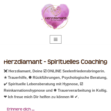
Zum
Inhalt
springen
💓️ Herzdiamant, Deine ☑️ ONLINE Seelenfriedensbringerin.
★ Trauerhilfe, ✺ Rückführungen, Psychologische Beratung,
✔️ Spirituelle Lebensberatung mit Hypnose, ☑️
Reinkarnationshypnose und ✹ Trauerverarbeitung in Kollig.
❤ Ich freue mich Dir helfen zu können ✉ ✔.