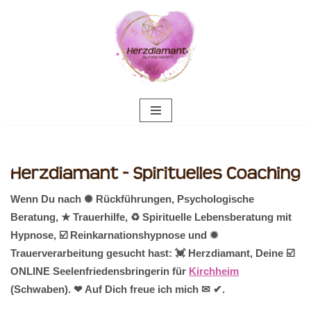
Zum
Inhalt
springen
Wenn Du nach ✺ Rückführungen, Psychologische
Beratung, ★ Trauerhilfe, ♻ Spirituelle Lebensberatung mit
Hypnose, ☑️ Reinkarnationshypnose und ✹
Trauerverarbeitung gesucht hast: 💓️ Herzdiamant, Deine ☑️
ONLINE Seelenfriedensbringerin für
Kirchheim
(Schwaben). ❤ Auf Dich freue ich mich ✉ ✔.