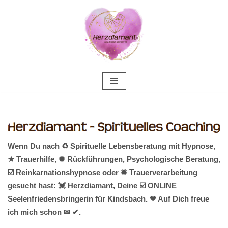
Zum
Inhalt
springen
Wenn Du nach ♻ Spirituelle Lebensberatung mit Hypnose,
★ Trauerhilfe, ✺ Rückführungen, Psychologische Beratung,
☑️ Reinkarnationshypnose oder ✹ Trauerverarbeitung
gesucht hast: 💓️ Herzdiamant, Deine ☑️ ONLINE
Seelenfriedensbringerin für Kindsbach. ❤ Auf Dich freue
ich mich schon ✉ ✔.