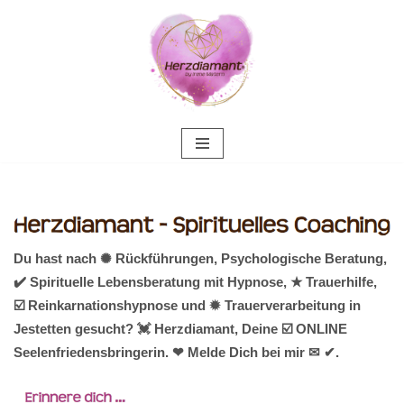
Zum
Inhalt
springen
Du hast nach ✺ Rückführungen, Psychologische Beratung,
✔️ Spirituelle Lebensberatung mit Hypnose, ★ Trauerhilfe,
☑️ Reinkarnationshypnose und ✹ Trauerverarbeitung in
Jestetten gesucht? 💓️ Herzdiamant, Deine ☑️ ONLINE
Seelenfriedensbringerin. ❤ Melde Dich bei mir ✉ ✔.