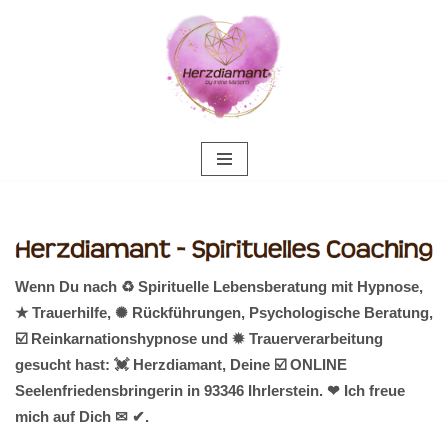
Zum
Inhalt
springen
Wenn Du nach ♻ Spirituelle Lebensberatung mit Hypnose,
★ Trauerhilfe, ✺ Rückführungen, Psychologische Beratung,
☑️ Reinkarnationshypnose und ✹ Trauerverarbeitung
gesucht hast: 💓️ Herzdiamant, Deine ☑️ ONLINE
Seelenfriedensbringerin in 93346 Ihrlerstein. ❤ Ich freue
mich auf Dich ✉ ✔.