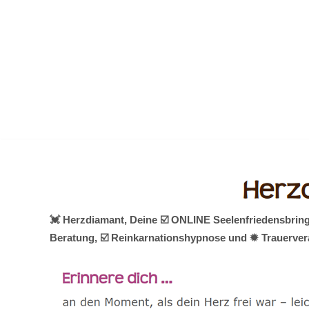
Zum
Inhalt
springen
💓️ Herzdiamant, Deine ☑️ ONLINE Seelenfriedensbrin
Beratung, ☑️ Reinkarnationshypnose und ✹ Trauervera