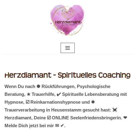
Zum
Inhalt
springen
Wenn Du nach ✺ Rückführungen, Psychologische
Beratung, ★ Trauerhilfe, ✔️ Spirituelle Lebensberatung mit
Hypnose, ☑️ Reinkarnationshypnose und ✹
Trauerverarbeitung in Heusenstamm gesucht hast: 💓️
Herzdiamant, Deine ☑️ ONLINE Seelenfriedensbringerin. ❤
Melde Dich jetzt bei mir ✉ ✔.