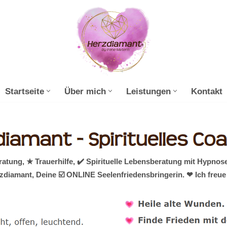
Startseite
Über mich
Leistungen
Kontakt
ung, ★ Trauerhilfe, ✔️ Spirituelle Lebensberatung mit Hypnos
rzdiamant, Deine ☑️ ONLINE Seelenfriedensbringerin. ❤ Ich freue