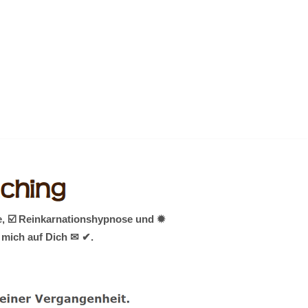
e, ☑️ Reinkarnationshypnose und ✹
 mich auf Dich ✉ ✔.