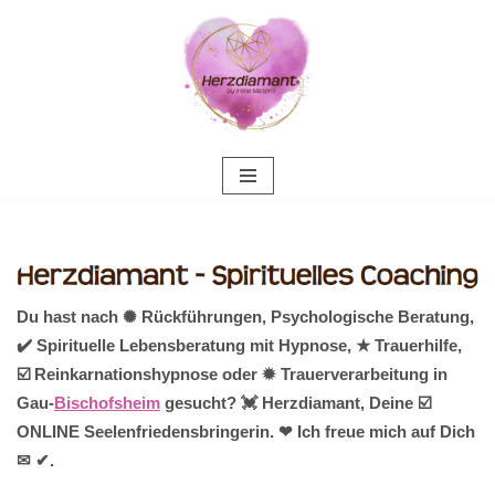
Zum
Inhalt
springen
Du hast nach ✺ Rückführungen, Psychologische Beratung,
✔️ Spirituelle Lebensberatung mit Hypnose, ★ Trauerhilfe,
☑️ Reinkarnationshypnose oder ✹ Trauerverarbeitung in
Gau-
Bischofsheim
gesucht? 💓️ Herzdiamant, Deine ☑️
ONLINE Seelenfriedensbringerin. ❤ Ich freue mich auf Dich
✉ ✔.