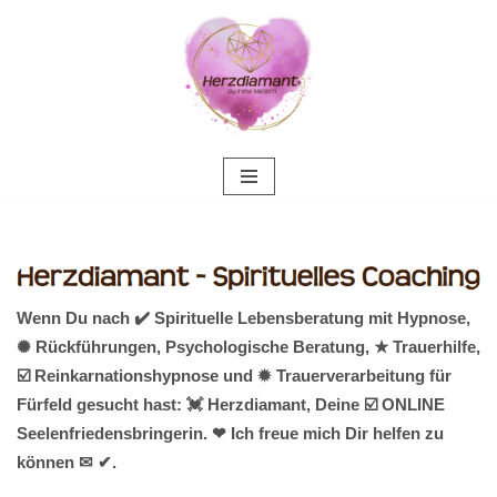
Zum
Inhalt
springen
Wenn Du nach ✔️ Spirituelle Lebensberatung mit Hypnose,
✺ Rückführungen, Psychologische Beratung, ★ Trauerhilfe,
☑️ Reinkarnationshypnose und ✹ Trauerverarbeitung für
Fürfeld gesucht hast: 💓️ Herzdiamant, Deine ☑️ ONLINE
Seelenfriedensbringerin. ❤ Ich freue mich Dir helfen zu
können ✉ ✔.