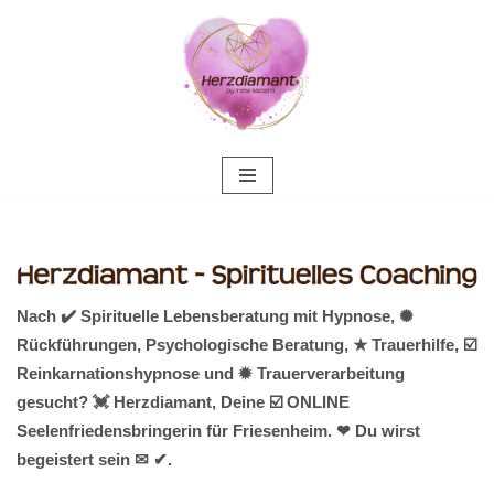
Zum
Inhalt
springen
Nach ✔️ Spirituelle Lebensberatung mit Hypnose, ✺
Rückführungen, Psychologische Beratung, ★ Trauerhilfe, ☑️
Reinkarnationshypnose und ✹ Trauerverarbeitung
gesucht? 💓️ Herzdiamant, Deine ☑️ ONLINE
Seelenfriedensbringerin für Friesenheim. ❤ Du wirst
begeistert sein ✉ ✔.