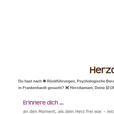
Zum
Inhalt
springen
Du hast nach ✺ Rückführungen, Psychologische Beratu
in Frankenhardt gesucht? 💓️ Herzdiamant, Deine ☑️ O