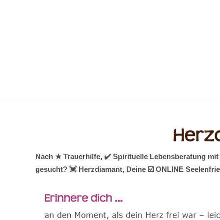
Zum
Inhalt
springen
Nach ★ Trauerhilfe, ✔️ Spirituelle Lebensberatung 
gesucht? 💓️ Herzdiamant, Deine ☑️ ONLINE Seelenfrie