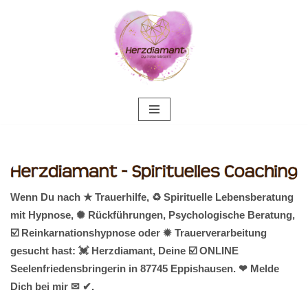
Zum
Inhalt
springen
Wenn Du nach ★ Trauerhilfe, ♻ Spirituelle Lebensberatung
mit Hypnose, ✺ Rückführungen, Psychologische Beratung,
☑️ Reinkarnationshypnose oder ✹ Trauerverarbeitung
gesucht hast: 💓️ Herzdiamant, Deine ☑️ ONLINE
Seelenfriedensbringerin in 87745 Eppishausen. ❤ Melde
Dich bei mir ✉ ✔.