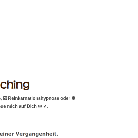
, ☑️ Reinkarnationshypnose oder ✹
reue mich auf Dich ✉ ✔.