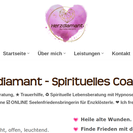
Startseite
Über mich
Leistungen
Kontakt
ung, ★ Trauerhilfe, ♻ Spirituelle Lebensberatung mit Hypnose
ine ☑️ ONLINE Seelenfriedensbringerin für Enzklösterle. ❤ Ich f