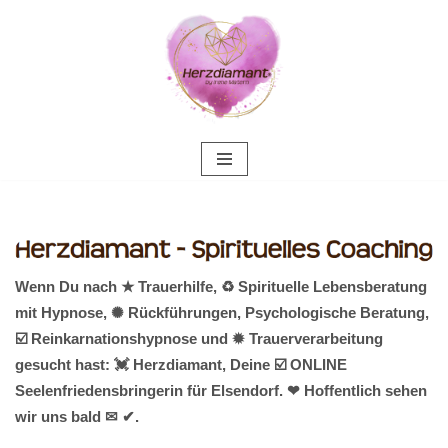
Zum
Inhalt
springen
Wenn Du nach ★ Trauerhilfe, ♻ Spirituelle Lebensberatung
mit Hypnose, ✺ Rückführungen, Psychologische Beratung,
☑️ Reinkarnationshypnose und ✹ Trauerverarbeitung
gesucht hast: 💓️ Herzdiamant, Deine ☑️ ONLINE
Seelenfriedensbringerin für Elsendorf. ❤ Hoffentlich sehen
wir uns bald ✉ ✔.