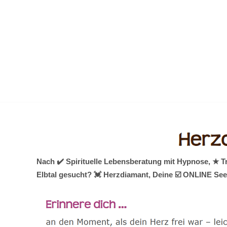
Zum
Inhalt
springen
Nach ✔️ Spirituelle Lebensberatung mit Hypnose, ★ T
Elbtal gesucht? 💓️ Herzdiamant, Deine ☑️ ONLINE See